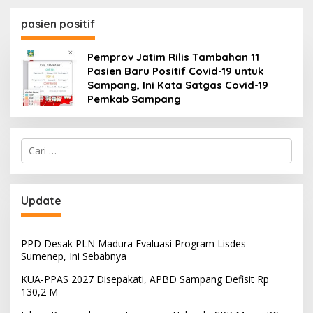
130,2 M
SKK Migas-PC North
Madura II Perkuat
pasien positif
Sinergi dengan
Nelayan Sampang
Pemprov Jatim Rilis Tambahan 11
Pasien Baru Positif Covid-19 untuk
Sampang, Ini Kata Satgas Covid-19
Pemkab Sampang
Cari
untuk:
Update
PPD Desak PLN Madura Evaluasi Program Lisdes
Sumenep, Ini Sebabnya
KUA-PPAS 2027 Disepakati, APBD Sampang Defisit Rp
130,2 M