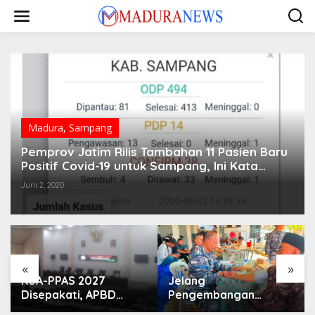
Lewati
ke
konten
Madura
,
Sampang
Pemprov Jatim Rilis Tambahan 11 Pasien Baru
Positif Covid-19 untuk Sampang, Ini Kata
Satgas Covid-19 Pemkab Sampang
Juni 2, 2020
«
»
KUA-PPAS 2027
Jelang
Disepakati, APBD
Pengembangan
Sampang Defisit Rp
Lapangan Hidayah,