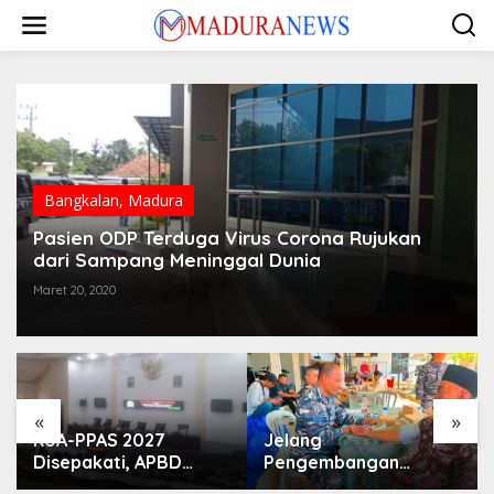
Lewati
ke
konten
Bangkalan
,
Madura
Pasien ODP Terduga Virus Corona Rujukan
dari Sampang Meninggal Dunia
Maret 20, 2020
«
»
KUA-PPAS 2027
Jelang
Disepakati, APBD
Pengembangan
Sampang Defisit Rp
Lapangan Hidayah,