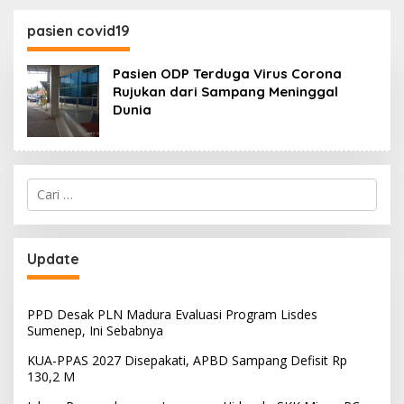
130,2 M
SKK Migas-PC North
Madura II Perkuat
pasien covid19
Sinergi dengan
Nelayan Sampang
Pasien ODP Terduga Virus Corona
Rujukan dari Sampang Meninggal
Dunia
Cari
untuk:
Update
PPD Desak PLN Madura Evaluasi Program Lisdes
Sumenep, Ini Sebabnya
KUA-PPAS 2027 Disepakati, APBD Sampang Defisit Rp
130,2 M