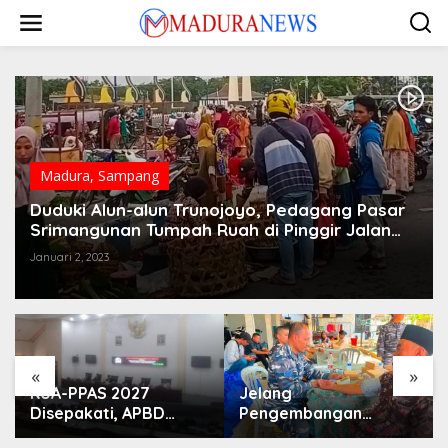
Lewati
ke
konten
Madura
,
Sampang
Duduki Alun-alun Trunojoyo, Pedagang Pasar
Srimangunan Tumpah Ruah di Pinggir Jalan
Raya
Januari 2, 2023
«
»
KUA-PPAS 2027
Jelang
Disepakati, APBD
Pengembangan
Sampang Defisit Rp
Lapangan Hidayah,