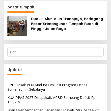
130,2 M
SKK Migas-PC North
Madura II Perkuat
pasar tumpah
Sinergi dengan
Nelayan Sampang
Duduki Alun-alun Trunojoyo, Pedagang
Pasar Srimangunan Tumpah Ruah di
Pinggir Jalan Raya
Cari
untuk:
Update
PPD Desak PLN Madura Evaluasi Program Lisdes
Sumenep, Ini Sebabnya
KUA-PPAS 2027 Disepakati, APBD Sampang Defisit Rp
130,2 M
Jelang Pengembangan Lapangan Hidayah, SKK Migas-PC