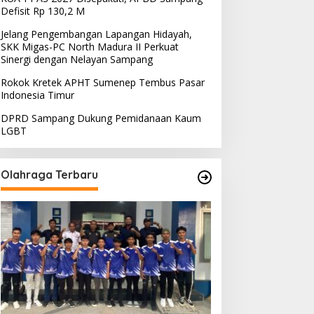
Defisit Rp 130,2 M
Jelang Pengembangan Lapangan Hidayah,
SKK Migas-PC North Madura II Perkuat
Sinergi dengan Nelayan Sampang
Rokok Kretek APHT Sumenep Tembus Pasar
Indonesia Timur
DPRD Sampang Dukung Pemidanaan Kaum
LGBT
Olahraga Terbaru
PRD Sampang Dukung
PPD Desak PLN Madura
emidanaan Kaum LGBT
Evaluasi Program Lisdes
Sumenep, Ini Sebabnya