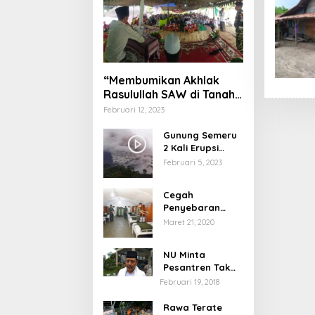
“Membumikan Akhlak
Rasulullah SAW di Tanah
Nusantara”
Februari 12, 2023
Gunung Semeru
2 Kali Erupsi
dengan Tinggi
Februari 5, 2023
Letusan 1.500
Meter
Cegah
Penyebaran
Virus Corona,
Maret 21, 2020
Dinkes Sumenep
Buka Posko
NU Minta
Pelayanan
Pesantren Tak
Terprovokasi
Februari 19, 2018
Teror Orang Gila
Rawa Terate