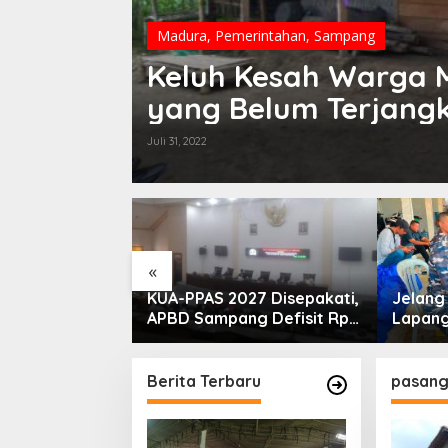
Madura
,
Pemerintahan
,
Sampang
Keluh Kesah Warga M
yang Belum Terjangk
Juli 31, 2022
«
PLN Madura
KUA-PPAS 2027 Disepakati,
Jelan
ogram Lisdes
APBD Sampang Defisit Rp
Lapang
i Sebabnya
130,2 M
Migas-
Perkua
Nelay
Berita Terbaru
pasang 