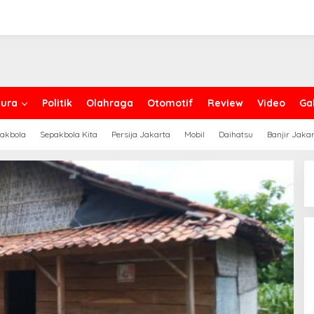
ura
Politik
Olahraga
Otomotif
Review
Video
Gal
akbola
Sepakbola Kita
Persija Jakarta
Mobil
Daihatsu
Banjir Jaka