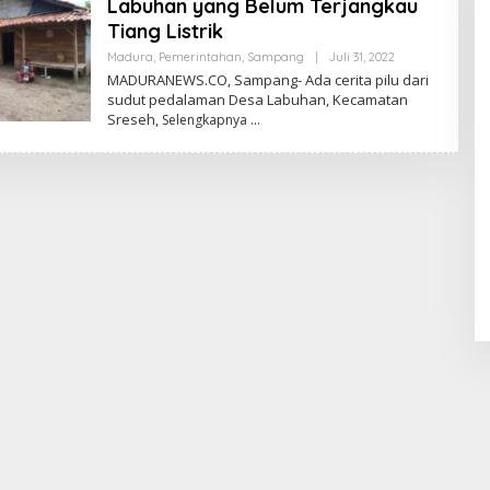
Labuhan yang Belum Terjangkau
Tiang Listrik
Oleh
Madura
,
Pemerintahan
,
Sampang
|
Juli 31, 2022
Admin
MADURANEWS.CO, Sampang- Ada cerita pilu dari
sudut pedalaman Desa Labuhan, Kecamatan
Sreseh,
Selengkapnya