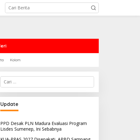
eri
rta
Kolom
Cari
untuk:
Update
PPD Desak PLN Madura Evaluasi Program
Lisdes Sumenep, Ini Sebabnya
KUA-PPAS 2027 Disepakati, APBD Sampang