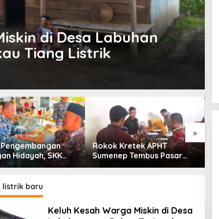
iskin di Desa Labuhan
au Tiang Listrik
»
g Pengembangan
Rokok Kretek APHT
D
an Hidayah, SKK
Sumenep Tembus Pasar
P
PC North Madura II
Indonesia Timur
t Sinergi dengan
an Sampang
listrik baru
Keluh Kesah Warga Miskin di Desa