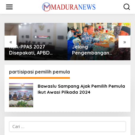
Lewati
ke
konten
«
»
KUA-PPAS 2027
Jelang
Disepakati, APBD
Pengembangan
Sampang Defisit Rp
Lapangan Hidayah,
130,2 M
SKK Migas-PC North
Madura II Perkuat
partisipasi pemilih pemula
Sinergi dengan
Nelayan Sampang
Bawaslu Sampang Ajak Pemilih Pemula
Ikut Awasi Pilkada 2024
Cari
untuk: