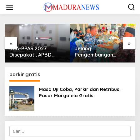
Lewati
ke
konten
«
»
KUA-PPAS 2027
Jelang
Disepakati, APBD
Pengembangan
Sampang Defisit Rp
Lapangan Hidayah,
130,2 M
SKK Migas-PC North
Madura II Perkuat
parkir gratis
Sinergi dengan
Nelayan Sampang
Masa Uji Coba, Parkir dan Retribusi
Pasar Margalela Gratis
Cari
untuk: