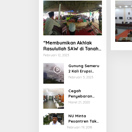
“Membumikan Akhlak
Rasulullah SAW di Tanah
Nusantara”
Februari 12, 2023
Gunung Semeru
2 Kali Erupsi
dengan Tinggi
Februari 5, 2023
Letusan 1.500
Meter
Cegah
Penyebaran
Virus Corona,
Maret 21, 2020
Dinkes Sumenep
Buka Posko
NU Minta
Pelayanan
Pesantren Tak
Terprovokasi
Februari 19, 2018
Teror Orang Gila