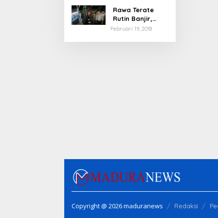
Rawa Terate
Rutin Banjir,
Anies Bakal Cek
Februari 19, 2018
Pabrik Sekitar
Copyright @ 2026 maduranews
Redaksi
Pe