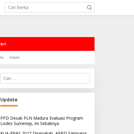
eri
rta
Kolom
Cari
untuk:
PRD Sampang Dukung
PPD Desak PLN Madura
Update
emidanaan Kaum LGBT
Evaluasi Program Lisdes
Sumenep, Ini Sebabnya
PPD Desak PLN Madura Evaluasi Program
Lisdes Sumenep, Ini Sebabnya
KUA-PPAS 2027 Disepakati, APBD Sampang