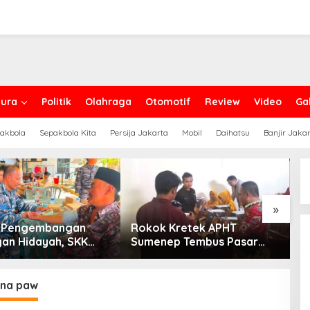
ura
Politik
Olahraga
Otomotif
Review
Video
Gal
akbola
Sepakbola Kita
Persija Jakarta
Mobil
Daihatsu
Banjir Jaka
»
g Pengembangan
Rokok Kretek APHT
D
an Hidayah, SKK
Sumenep Tembus Pasar
P
PC North Madura II
Indonesia Timur
t Sinergi dengan
an Sampang
rna paw