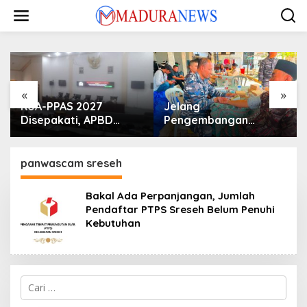
Lewati
ke
konten
«
»
KUA-PPAS 2027
Jelang
Disepakati, APBD
Pengembangan
Sampang Defisit Rp
Lapangan Hidayah,
130,2 M
SKK Migas-PC North
Madura II Perkuat
panwascam sreseh
Sinergi dengan
Nelayan Sampang
Bakal Ada Perpanjangan, Jumlah
Pendaftar PTPS Sreseh Belum Penuhi
Kebutuhan
Cari
untuk: