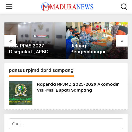
Lewati
ke
konten
«
»
KUA-PPAS 2027
Jelang
Disepakati, APBD
Pengembangan
Sampang Defisit Rp
Lapangan Hidayah,
130,2 M
SKK Migas-PC North
Madura II Perkuat
pansus rpjmd dprd sampang
Sinergi dengan
Nelayan Sampang
Raperda RPJMD 2025-2029 Akomodir
Visi-Misi Bupati Sampang
Cari
untuk: