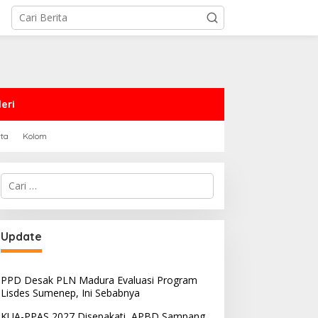
eri
rta
Kolom
Cari
untuk:
PRD Sampang Dukung
PPD Desak PLN Madura
Update
emidanaan Kaum LGBT
Evaluasi Program Lisdes
Sumenep, Ini Sebabnya
PPD Desak PLN Madura Evaluasi Program
Lisdes Sumenep, Ini Sebabnya
KUA-PPAS 2027 Disepakati, APBD Sampang