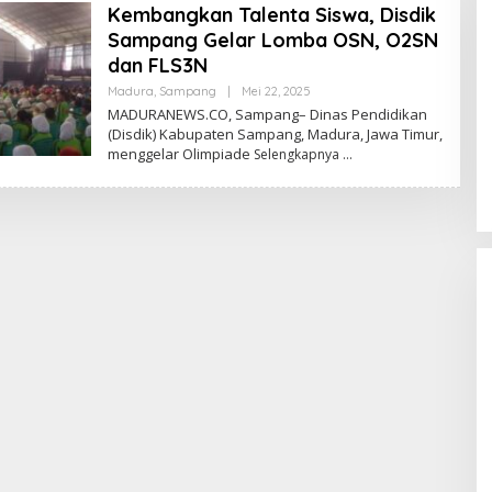
Kembangkan Talenta Siswa, Disdik
Sampang Gelar Lomba OSN, O2SN
dan FLS3N
Oleh
Madura
,
Sampang
|
Mei 22, 2025
Admin
MADURANEWS.CO, Sampang– Dinas Pendidikan
(Disdik) Kabupaten Sampang, Madura, Jawa Timur,
menggelar Olimpiade
Selengkapnya