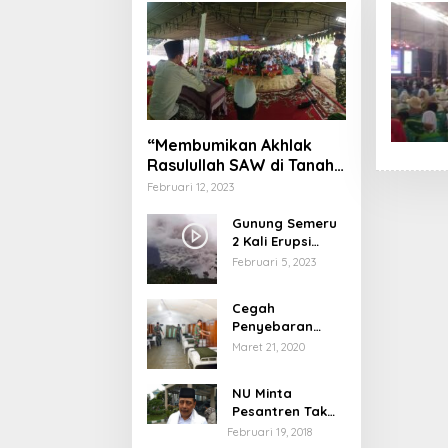
“Membumikan Akhlak
Rasulullah SAW di Tanah
Nusantara”
Februari 12, 2023
Gunung Semeru
2 Kali Erupsi
dengan Tinggi
Februari 5, 2023
Letusan 1.500
Meter
Cegah
Penyebaran
Virus Corona,
Maret 21, 2020
Dinkes Sumenep
Buka Posko
NU Minta
Pelayanan
Pesantren Tak
Terprovokasi
Februari 19, 2018
Teror Orang Gila