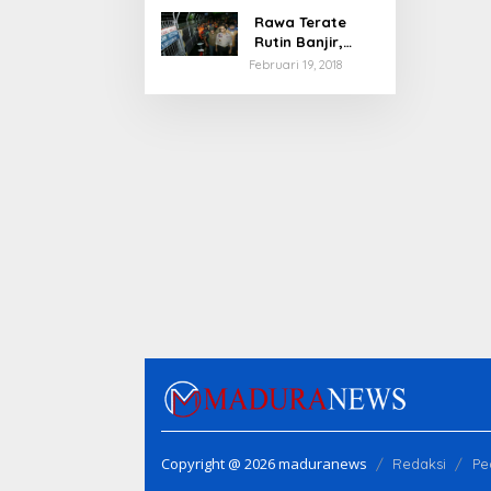
Rawa Terate
Rutin Banjir,
Anies Bakal Cek
Februari 19, 2018
Pabrik Sekitar
Copyright @ 2026 maduranews
Redaksi
Pe