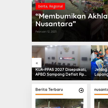
Berita
,
Regional
“Membumikan Akhlak
Nusantara”
Februari 12, 2023
«
PLN Madura
KUA-PPAS 2027 Disepakati,
Jelan
ogram Lisdes
APBD Sampang Defisit Rp
Lapang
i Sebabnya
130,2 M
Migas-
Perkua
Nelay
Berita Terbaru
nusant