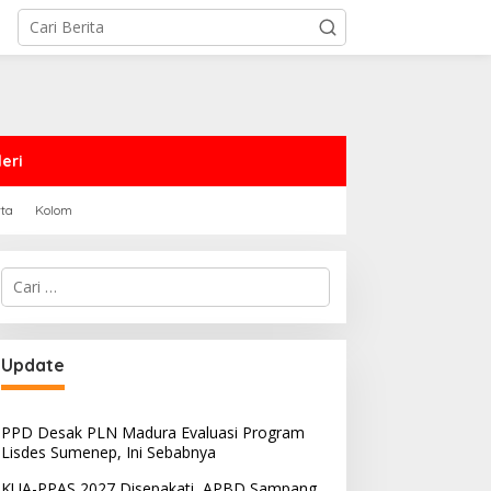
eri
rta
Kolom
Cari
untuk:
Update
PPD Desak PLN Madura Evaluasi Program
Lisdes Sumenep, Ini Sebabnya
KUA-PPAS 2027 Disepakati, APBD Sampang