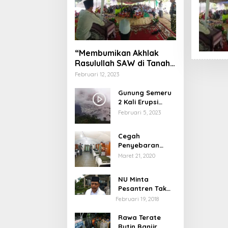
“Membumikan Akhlak
Rasulullah SAW di Tanah
Nusantara”
Februari 12, 2023
Gunung Semeru
2 Kali Erupsi
dengan Tinggi
Februari 5, 2023
Letusan 1.500
Meter
Cegah
Penyebaran
Virus Corona,
Maret 21, 2020
Dinkes Sumenep
Buka Posko
NU Minta
Pelayanan
Pesantren Tak
Terprovokasi
Februari 19, 2018
Teror Orang Gila
Rawa Terate
Rutin Banjir,