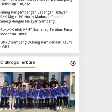
Defisit Rp 130,2 M
Jelang Pengembangan Lapangan Hidayah,
SKK Migas-PC North Madura II Perkuat
Sinergi dengan Nelayan Sampang
Rokok Kretek APHT Sumenep Tembus Pasar
Indonesia Timur
DPRD Sampang Dukung Pemidanaan Kaum
LGBT
Olahraga Terbaru
PRD Sampang Dukung
PPD Desak PLN Madura
emidanaan Kaum LGBT
Evaluasi Program Lisdes
Sumenep, Ini Sebabnya