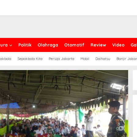
ura
Politik
Olahraga
Otomotif
Review
Video
Gal
akbola
Sepakbola Kita
Persija Jakarta
Mobil
Daihatsu
Banjir Jaka