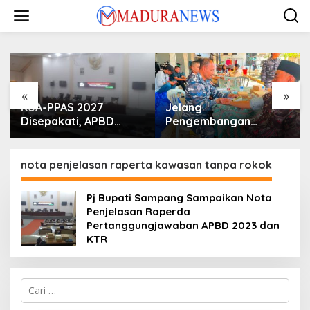
Lewati
ke
konten
«
»
KUA-PPAS 2027
Jelang
Disepakati, APBD
Pengembangan
Sampang Defisit Rp
Lapangan Hidayah,
130,2 M
SKK Migas-PC North
Madura II Perkuat
nota penjelasan raperta kawasan tanpa rokok
Sinergi dengan
Nelayan Sampang
Pj Bupati Sampang Sampaikan Nota
Penjelasan Raperda
Pertanggungjawaban APBD 2023 dan
KTR
Cari
untuk: