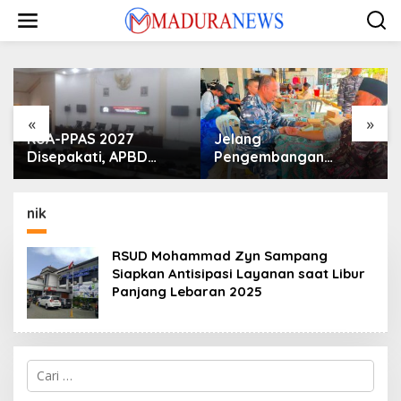
Lewati
ke
konten
«
»
KUA-PPAS 2027
Jelang
Disepakati, APBD
Pengembangan
Sampang Defisit Rp
Lapangan Hidayah,
130,2 M
SKK Migas-PC North
Madura II Perkuat
nik
Sinergi dengan
Nelayan Sampang
RSUD Mohammad Zyn Sampang
Siapkan Antisipasi Layanan saat Libur
Panjang Lebaran 2025
Cari
untuk: