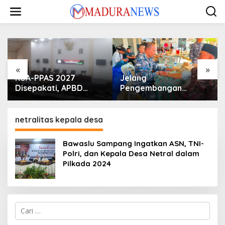
Lewati
ke
konten
«
»
KUA-PPAS 2027
Jelang
Disepakati, APBD
Pengembangan
Sampang Defisit Rp
Lapangan Hidayah,
130,2 M
SKK Migas-PC North
Madura II Perkuat
netralitas kepala desa
Sinergi dengan
Nelayan Sampang
Bawaslu Sampang Ingatkan ASN, TNI-
Polri, dan Kepala Desa Netral dalam
Pilkada 2024
Cari
untuk: