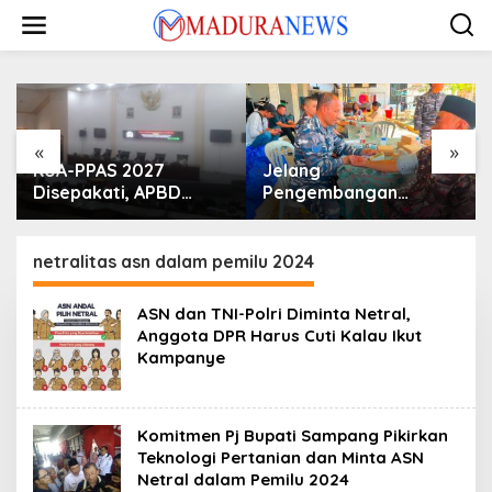
Lewati
ke
konten
«
»
KUA-PPAS 2027
Jelang
Disepakati, APBD
Pengembangan
Sampang Defisit Rp
Lapangan Hidayah,
130,2 M
SKK Migas-PC North
Madura II Perkuat
netralitas asn dalam pemilu 2024
Sinergi dengan
Nelayan Sampang
ASN dan TNI-Polri Diminta Netral,
Anggota DPR Harus Cuti Kalau Ikut
Kampanye
Komitmen Pj Bupati Sampang Pikirkan
Teknologi Pertanian dan Minta ASN
Netral dalam Pemilu 2024