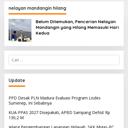
130,2 M
SKK Migas-PC North
Madura II Perkuat
nelayan mandangin hilang
Sinergi dengan
Nelayan Sampang
Belum Ditemukan, Pencarian Nelayan
Mandangin yang Hilang Memasuki Hari
Kedua
Cari
untuk:
Update
PPD Desak PLN Madura Evaluasi Program Lisdes
Sumenep, Ini Sebabnya
KUA-PPAS 2027 Disepakati, APBD Sampang Defisit Rp
130,2 M
Jelang Pengembangan Lapangan Hidayah, SKK Migas-PC