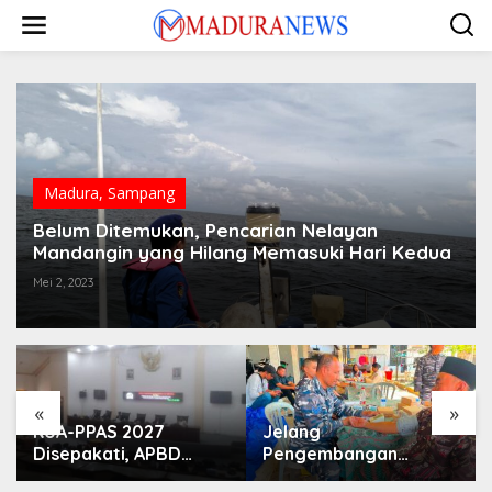
Lewati
ke
konten
Madura
,
Sampang
Belum Ditemukan, Pencarian Nelayan
Mandangin yang Hilang Memasuki Hari Kedua
Mei 2, 2023
«
»
KUA-PPAS 2027
Jelang
Disepakati, APBD
Pengembangan
Sampang Defisit Rp
Lapangan Hidayah,