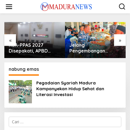
Lewati
ke
konten
«
»
KUA-PPAS 2027
Jelang
Disepakati, APBD
Pengembangan
Sampang Defisit Rp
Lapangan Hidayah,
130,2 M
SKK Migas-PC North
Madura II Perkuat
nabung emas
Sinergi dengan
Nelayan Sampang
Pegadaian Syariah Madura
Kampanyekan Hidup Sehat dan
Literasi Investasi
Cari
untuk: