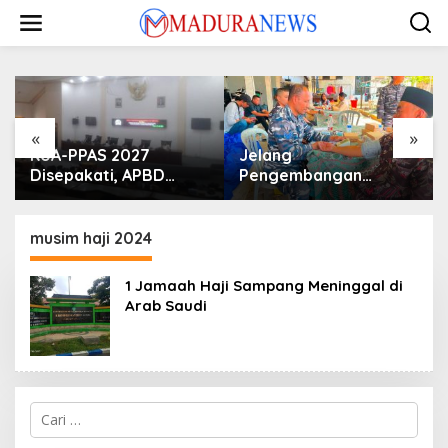
Lewati
ke
konten
«
»
KUA-PPAS 2027
Jelang
Disepakati, APBD
Pengembangan
Sampang Defisit Rp
Lapangan Hidayah,
130,2 M
SKK Migas-PC North
Madura II Perkuat
musim haji 2024
Sinergi dengan
Nelayan Sampang
1 Jamaah Haji Sampang Meninggal di
Arab Saudi
Cari
untuk: