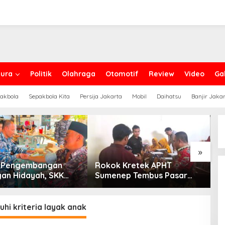
ura
Politik
Olahraga
Otomotif
Review
Video
Gal
akbola
Sepakbola Kita
Persija Jakarta
Mobil
Daihatsu
Banjir Jaka
»
g Pengembangan
Rokok Kretek APHT
D
an Hidayah, SKK
Sumenep Tembus Pasar
P
PC North Madura II
Indonesia Timur
t Sinergi dengan
an Sampang
i kriteria layak anak