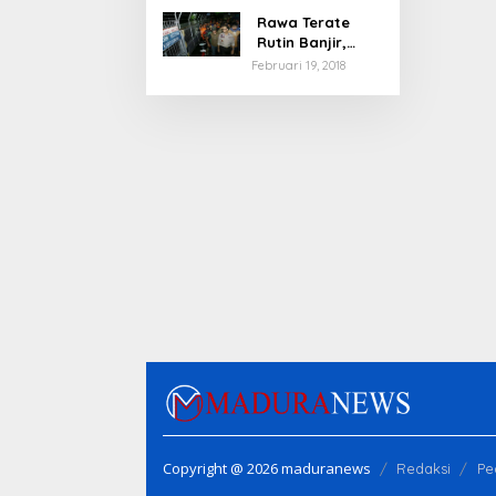
Rawa Terate
Rutin Banjir,
Anies Bakal Cek
Februari 19, 2018
Pabrik Sekitar
Copyright @ 2026 maduranews
Redaksi
Pe