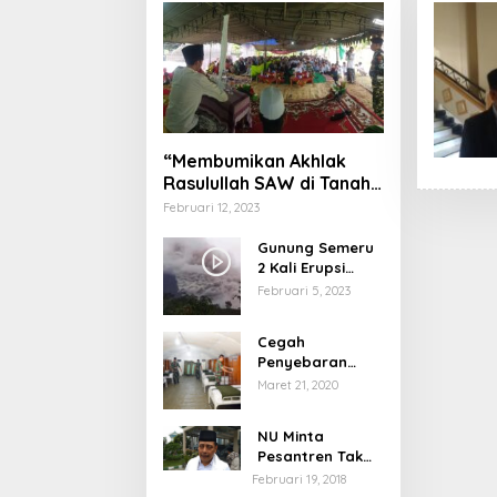
“Membumikan Akhlak
Rasulullah SAW di Tanah
Nusantara”
Februari 12, 2023
Gunung Semeru
2 Kali Erupsi
dengan Tinggi
Februari 5, 2023
Letusan 1.500
Meter
Cegah
Penyebaran
Virus Corona,
Maret 21, 2020
Dinkes Sumenep
Buka Posko
NU Minta
Pelayanan
Pesantren Tak
Terprovokasi
Februari 19, 2018
Teror Orang Gila