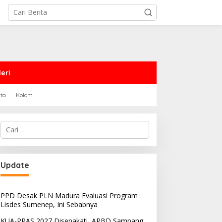
eri
rta
Kolom
Cari
untuk:
PRD Sampang Dukung
PPD Desak PLN Madura
Update
emidanaan Kaum LGBT
Evaluasi Program Lisdes
Sumenep, Ini Sebabnya
PPD Desak PLN Madura Evaluasi Program
Lisdes Sumenep, Ini Sebabnya
KUA-PPAS 2027 Disepakati, APBD Sampang