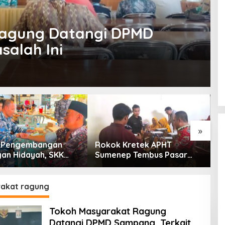
Ragung Datangi DPMD
salah Ini
»
g Pengembangan
Rokok Kretek APHT
D
an Hidayah, SKK
Sumenep Tembus Pasar
P
PC North Madura II
Indonesia Timur
t Sinergi dengan
an Sampang
akat ragung
Tokoh Masyarakat Ragung
Datangi DPMD Sampang, Terkait