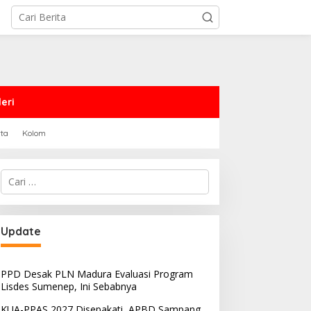
eri
rta
Kolom
Cari
untuk:
Update
PPD Desak PLN Madura Evaluasi Program
Lisdes Sumenep, Ini Sebabnya
KUA-PPAS 2027 Disepakati, APBD Sampang