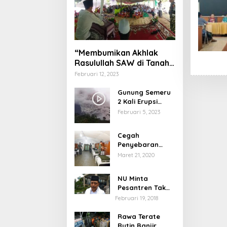
“Membumikan Akhlak
Rasulullah SAW di Tanah
Nusantara”
Februari 12, 2023
Gunung Semeru
2 Kali Erupsi
dengan Tinggi
Februari 5, 2023
Letusan 1.500
Meter
Cegah
Penyebaran
Virus Corona,
Maret 21, 2020
Dinkes Sumenep
Buka Posko
NU Minta
Pelayanan
Pesantren Tak
Terprovokasi
Februari 19, 2018
Teror Orang Gila
Rawa Terate
Rutin Banjir,