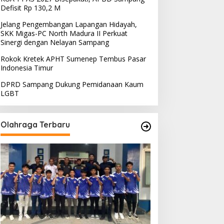
Defisit Rp 130,2 M
Jelang Pengembangan Lapangan Hidayah,
SKK Migas-PC North Madura II Perkuat
Sinergi dengan Nelayan Sampang
Rokok Kretek APHT Sumenep Tembus Pasar
Indonesia Timur
DPRD Sampang Dukung Pemidanaan Kaum
LGBT
Olahraga Terbaru
PRD Sampang Dukung
PPD Desak PLN Madura
emidanaan Kaum LGBT
Evaluasi Program Lisdes
Sumenep, Ini Sebabnya