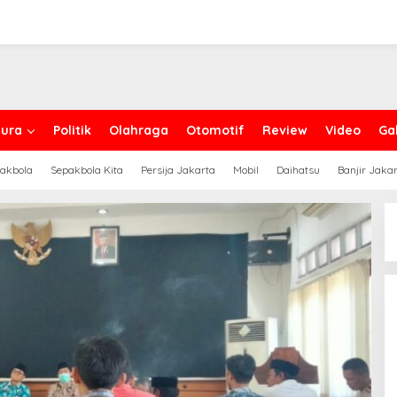
ura
Politik
Olahraga
Otomotif
Review
Video
Gal
akbola
Sepakbola Kita
Persija Jakarta
Mobil
Daihatsu
Banjir Jaka