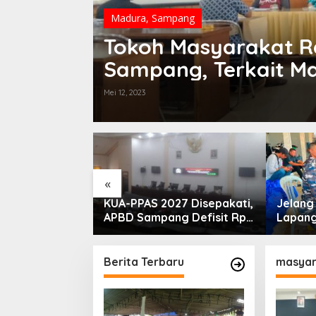
Madura
,
Sampang
Tokoh Masyarakat 
Sampang, Terkait Ma
Mei 12, 2023
«
PLN Madura
KUA-PPAS 2027 Disepakati,
Jelan
ogram Lisdes
APBD Sampang Defisit Rp
Lapang
i Sebabnya
130,2 M
Migas-
Perkua
Nelay
Berita Terbaru
masyar