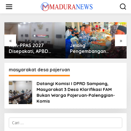
Lewati
ke
konten
«
»
KUA-PPAS 2027
Jelang
Disepakati, APBD
Pengembangan
Sampang Defisit Rp
Lapangan Hidayah,
130,2 M
SKK Migas-PC North
Madura II Perkuat
masyarakat desa pajeruan
Sinergi dengan
Nelayan Sampang
Datangi Komisi I DPRD Sampang,
Masyarakat 3 Desa Klarifikasi FAM
Bukan Warga Pajeruan-Palenggian-
Komis
Cari
untuk: