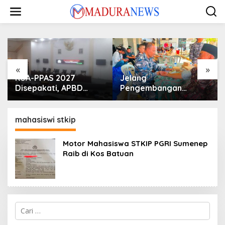
Lewati
ke
konten
«
»
KUA-PPAS 2027
Jelang
Disepakati, APBD
Pengembangan
Sampang Defisit Rp
Lapangan Hidayah,
130,2 M
SKK Migas-PC North
Madura II Perkuat
mahasiswi stkip
Sinergi dengan
Nelayan Sampang
Motor Mahasiswa STKIP PGRI Sumenep
Raib di Kos Batuan
Cari
untuk: