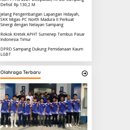
Defisit Rp 130,2 M
Madura
,
Sampang
Jelang Pengembangan Lapangan Hidayah,
Uji Coba Kurikulum Merdeka, 
SKK Migas-PC North Madura II Perkuat
Sinergi dengan Nelayan Sampang
Saring Madrasah yang Pantas
Rokok Kretek APHT Sumenep Tembus Pasar
sember 24, 2022
Indonesia Timur
DPRD Sampang Dukung Pemidanaan Kaum
LGBT
Olahraga Terbaru
PRD Sampang Dukung
PPD Desak PLN Madura
emidanaan Kaum LGBT
Evaluasi Program Lisdes
Sumenep, Ini Sebabnya