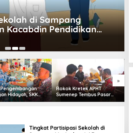
 Sekolah di Sampang
on Kacabdin Pendidikan
De
»
g Pengembangan
Rokok Kretek APHT
D
an Hidayah, SKK
Sumenep Tembus Pasar
P
PC North Madura II
Indonesia Timur
t Sinergi dengan
an Sampang
Tingkat Partisipasi Sekolah di