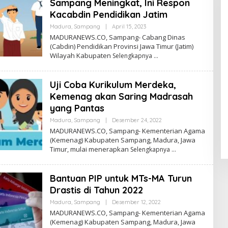
Sampang Meningkat, Ini Respon
Kacabdin Pendidikan Jatim
Oleh
Madura
,
Sampang
|
April 15, 2023
Admin
MADURANEWS.CO, Sampang- Cabang Dinas
(Cabdin) Pendidikan Provinsi Jawa Timur (Jatim)
Wilayah Kabupaten
Selengkapnya
Uji Coba Kurikulum Merdeka,
Kemenag akan Saring Madrasah
yang Pantas
Oleh
Madura
,
Sampang
|
Desember 24, 2022
Admin
MADURANEWS.CO, Sampang- Kementerian Agama
(Kemenag) Kabupaten Sampang, Madura, Jawa
Timur, mulai menerapkan
Selengkapnya
Bantuan PIP untuk MTs-MA Turun
Drastis di Tahun 2022
Oleh
Madura
,
Sampang
|
Desember 12, 2022
Admin
MADURANEWS.CO, Sampang- Kementerian Agama
(Kemenag) Kabupaten Sampang, Madura, Jawa