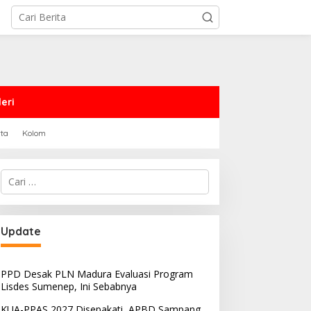
eri
rta
Kolom
Cari
untuk:
Update
PPD Desak PLN Madura Evaluasi Program
Lisdes Sumenep, Ini Sebabnya
KUA-PPAS 2027 Disepakati, APBD Sampang