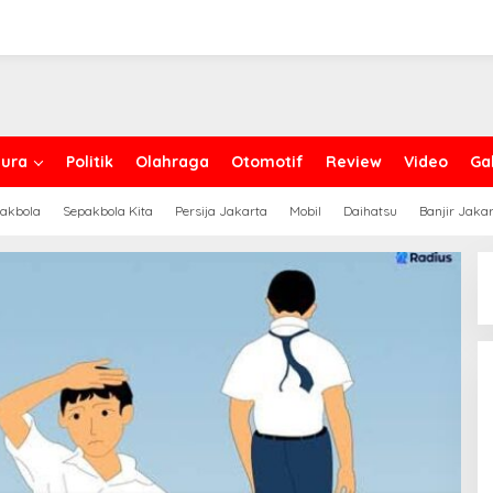
ura
Politik
Olahraga
Otomotif
Review
Video
Gal
akbola
Sepakbola Kita
Persija Jakarta
Mobil
Daihatsu
Banjir Jaka