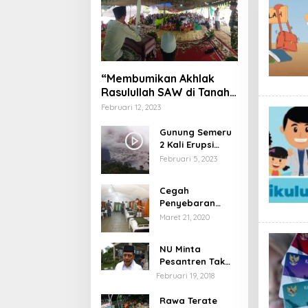
“Membumikan Akhlak
Rasulullah SAW di Tanah
Nusantara”
Februari 12, 2023
Gunung Semeru
2 Kali Erupsi
dengan Tinggi
Februari 5, 2023
Letusan 1.500
Meter
Cegah
Penyebaran
Virus Corona,
Maret 21, 2020
Dinkes Sumenep
Buka Posko
NU Minta
Pelayanan
Pesantren Tak
Terprovokasi
Februari 19, 2018
Teror Orang Gila
Rawa Terate