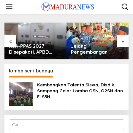
Lewati
ke
konten
«
»
KUA-PPAS 2027
Jelang
Disepakati, APBD
Pengembangan
Sampang Defisit Rp
Lapangan Hidayah,
130,2 M
SKK Migas-PC North
Madura II Perkuat
lomba seni-budaya
Sinergi dengan
Nelayan Sampang
Kembangkan Talenta Siswa, Disdik
Sampang Gelar Lomba OSN, O2SN dan
FLS3N
Cari
untuk: