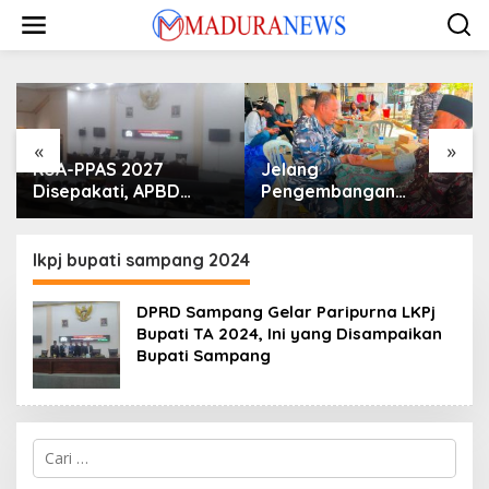
Lewati
ke
konten
«
»
KUA-PPAS 2027
Jelang
Disepakati, APBD
Pengembangan
Sampang Defisit Rp
Lapangan Hidayah,
130,2 M
SKK Migas-PC North
Madura II Perkuat
lkpj bupati sampang 2024
Sinergi dengan
Nelayan Sampang
DPRD Sampang Gelar Paripurna LKPj
Bupati TA 2024, Ini yang Disampaikan
Bupati Sampang
Cari
untuk: