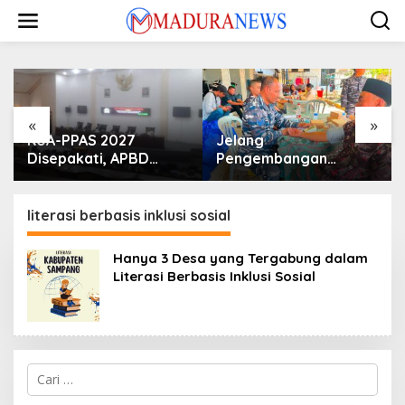
Lewati
ke
konten
«
»
KUA-PPAS 2027
Jelang
Disepakati, APBD
Pengembangan
Sampang Defisit Rp
Lapangan Hidayah,
130,2 M
SKK Migas-PC North
Madura II Perkuat
literasi berbasis inklusi sosial
Sinergi dengan
Nelayan Sampang
Hanya 3 Desa yang Tergabung dalam
Literasi Berbasis Inklusi Sosial
Cari
untuk: