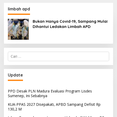
130,2 M
SKK Migas-PC North
Madura II Perkuat
limbah apd
Sinergi dengan
Nelayan Sampang
Bukan Hanya Covid-19, Sampang Mulai
Dihantui Ledakan Limbah APD
Cari
untuk:
Update
PPD Desak PLN Madura Evaluasi Program Lisdes
Sumenep, Ini Sebabnya
KUA-PPAS 2027 Disepakati, APBD Sampang Defisit Rp
130,2 M