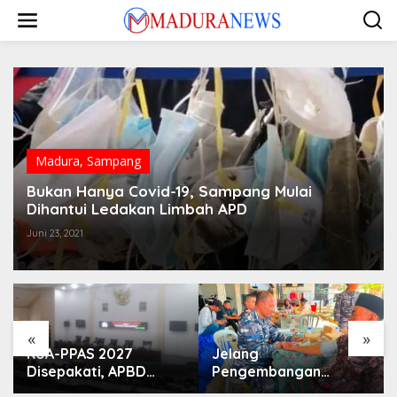
Lewati
ke
konten
Madura
,
Sampang
Bukan Hanya Covid-19, Sampang Mulai
Dihantui Ledakan Limbah APD
Juni 23, 2021
«
»
KUA-PPAS 2027
Jelang
Disepakati, APBD
Pengembangan
Sampang Defisit Rp
Lapangan Hidayah,