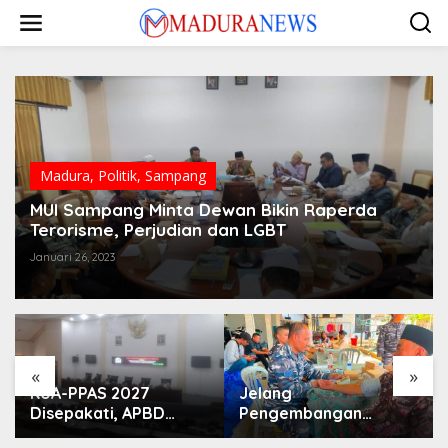
Lewati
ke
konten
Madura
,
Politik
,
Sampang
MUI Sampang Minta Dewan Bikin Raperda
Terorisme, Perjudian dan LGBT
Januari 26, 2023
«
»
KUA-PPAS 2027
Jelang
Disepakati, APBD
Pengembangan
Sampang Defisit Rp
Lapangan Hidayah,