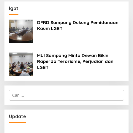
130,2 M
SKK Migas-PC North
Madura II Perkuat
lgbt
Sinergi dengan
Nelayan Sampang
DPRD Sampang Dukung Pemidanaan
Kaum LGBT
MUI Sampang Minta Dewan Bikin
Raperda Terorisme, Perjudian dan
LGBT
Cari
untuk:
Update