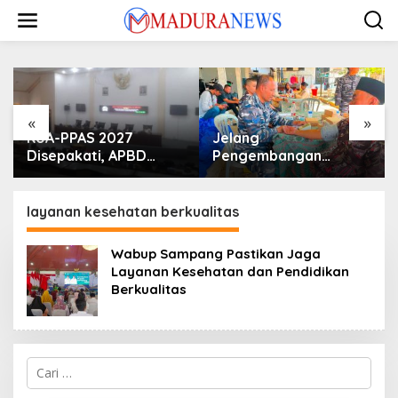
Lewati
ke
konten
«
»
KUA-PPAS 2027
Jelang
Disepakati, APBD
Pengembangan
Sampang Defisit Rp
Lapangan Hidayah,
130,2 M
SKK Migas-PC North
Madura II Perkuat
layanan kesehatan berkualitas
Sinergi dengan
Nelayan Sampang
Wabup Sampang Pastikan Jaga
Layanan Kesehatan dan Pendidikan
Berkualitas
Cari
untuk: