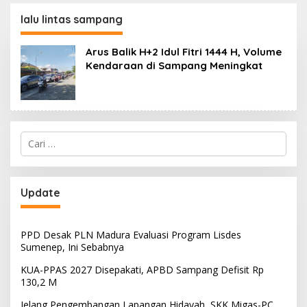
130,2 M
SKK Migas-PC North
Madura II Perkuat
lalu lintas sampang
Sinergi dengan
Nelayan Sampang
Arus Balik H+2 Idul Fitri 1444 H, Volume
Kendaraan di Sampang Meningkat
Cari
untuk:
Update
PPD Desak PLN Madura Evaluasi Program Lisdes
Sumenep, Ini Sebabnya
KUA-PPAS 2027 Disepakati, APBD Sampang Defisit Rp
130,2 M
Jelang Pengembangan Lapangan Hidayah, SKK Migas-PC