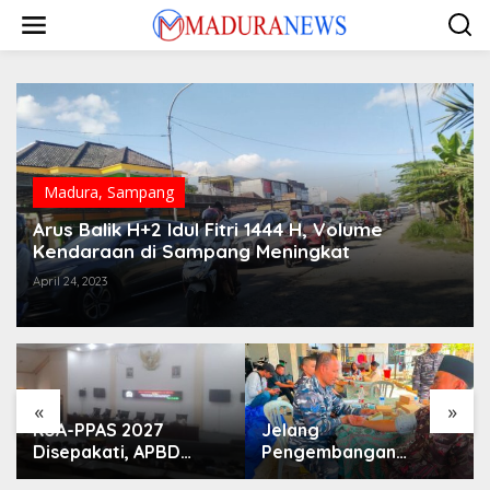
Lewati
ke
konten
Madura
,
Sampang
Arus Balik H+2 Idul Fitri 1444 H, Volume
Kendaraan di Sampang Meningkat
April 24, 2023
«
»
KUA-PPAS 2027
Jelang
Disepakati, APBD
Pengembangan
Sampang Defisit Rp
Lapangan Hidayah,