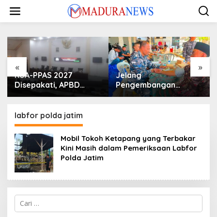
Lewati
ke
konten
«
»
KUA-PPAS 2027
Jelang
Disepakati, APBD
Pengembangan
Sampang Defisit Rp
Lapangan Hidayah,
130,2 M
SKK Migas-PC North
Madura II Perkuat
labfor polda jatim
Sinergi dengan
Nelayan Sampang
Mobil Tokoh Ketapang yang Terbakar
Kini Masih dalam Pemeriksaan Labfor
Polda Jatim
Cari
untuk: