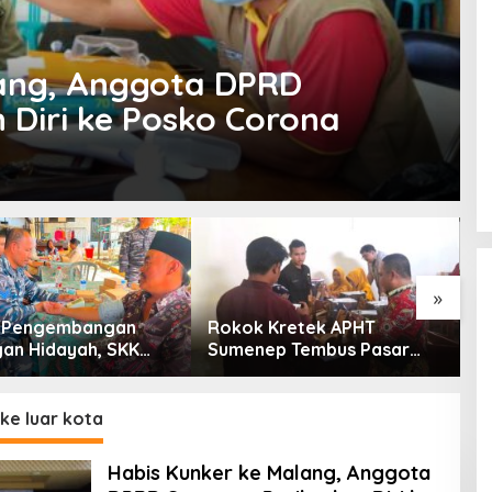
lang, Anggota DPRD
Diri ke Posko Corona
»
g Pengembangan
Rokok Kretek APHT
D
an Hidayah, SKK
Sumenep Tembus Pasar
P
PC North Madura II
Indonesia Timur
t Sinergi dengan
an Sampang
ke luar kota
Habis Kunker ke Malang, Anggota