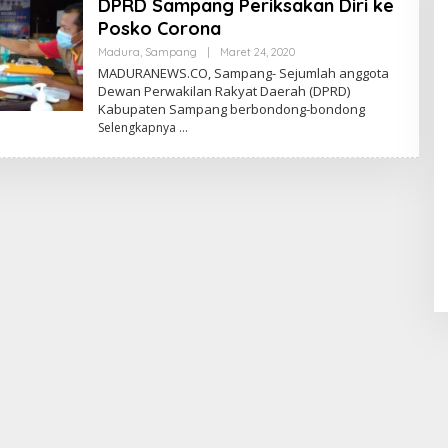
DPRD Sampang Periksakan Diri ke
Posko Corona
Oleh
Madura
,
Sampang
|
Maret 24, 2020
Admin
MADURANEWS.CO, Sampang- Sejumlah anggota
Dewan Perwakilan Rakyat Daerah (DPRD)
Kabupaten Sampang berbondong-bondong
Selengkapnya