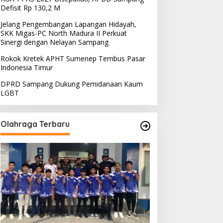
Defisit Rp 130,2 M
Jelang Pengembangan Lapangan Hidayah,
SKK Migas-PC North Madura II Perkuat
Sinergi dengan Nelayan Sampang
Rokok Kretek APHT Sumenep Tembus Pasar
Indonesia Timur
DPRD Sampang Dukung Pemidanaan Kaum
LGBT
Olahraga Terbaru
PRD Sampang Dukung
PPD Desak PLN Madura
emidanaan Kaum LGBT
Evaluasi Program Lisdes
Sumenep, Ini Sebabnya