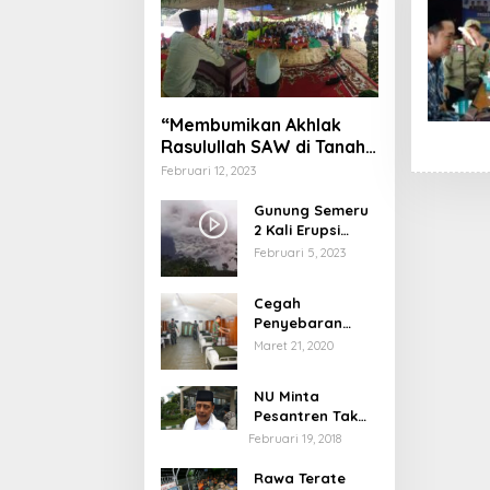
“Membumikan Akhlak
Rasulullah SAW di Tanah
Nusantara”
Februari 12, 2023
Gunung Semeru
2 Kali Erupsi
dengan Tinggi
Februari 5, 2023
Letusan 1.500
Meter
Cegah
Penyebaran
Virus Corona,
Maret 21, 2020
Dinkes Sumenep
Buka Posko
NU Minta
Pelayanan
Pesantren Tak
Terprovokasi
Februari 19, 2018
Teror Orang Gila
Rawa Terate