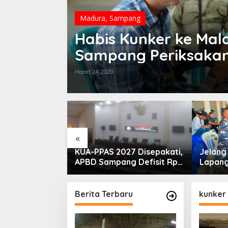
Madura
,
Sampang
Habis Kunker ke Ma
Sampang Periksakan 
Maret 24, 2020
«
PLN Madura
KUA-PPAS 2027 Disepakati,
Jelan
ogram Lisdes
APBD Sampang Defisit Rp
Lapang
i Sebabnya
130,2 M
Migas-
Perkua
Nelay
Berita Terbaru
kunker 