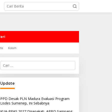
eri
rta
Kolom
Cari
untuk:
Update
PPD Desak PLN Madura Evaluasi Program
Lisdes Sumenep, Ini Sebabnya
KUA-PPAS 2027 Disepakati, APBD Sampang