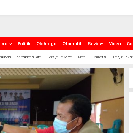
ura
Politik
Olahraga
Otomotif
Review
Video
Gal
akbola
Sepakbola Kita
Persija Jakarta
Mobil
Daihatsu
Banjir Jaka