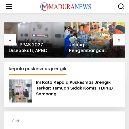
Lewati
ke
konten
«
»
KUA-PPAS 2027
Jelang
Disepakati, APBD
Pengembangan
Sampang Defisit Rp
Lapangan Hidayah,
130,2 M
SKK Migas-PC North
Madura II Perkuat
kepala puskesmas jrengik
Sinergi dengan
Nelayan Sampang
Ini Kata Kepala Puskesmas Jrengik
Terkait Temuan Sidak Komisi I DPRD
Sampang
Cari
untuk: