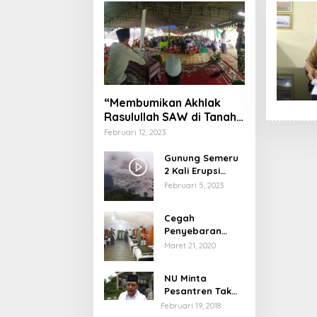
“Membumikan Akhlak
Rasulullah SAW di Tanah
Nusantara”
Februari 12, 2023
Gunung Semeru
2 Kali Erupsi
dengan Tinggi
Februari 5, 2023
Letusan 1.500
Meter
Cegah
Penyebaran
Virus Corona,
Maret 21, 2020
Dinkes Sumenep
Buka Posko
NU Minta
Pelayanan
Pesantren Tak
Terprovokasi
Februari 19, 2018
Teror Orang Gila