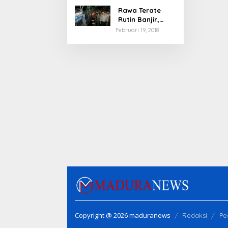
Rawa Terate
Rutin Banjir,
Anies Bakal Cek
Februari 19, 2018
Pabrik Sekitar
Copyright @ 2026 maduranews
Redaksi
Pe