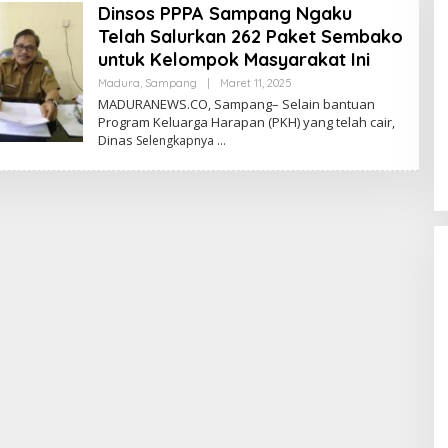
Dinsos PPPA Sampang Ngaku
Telah Salurkan 262 Paket Sembako
untuk Kelompok Masyarakat Ini
Oleh
Madura
,
Sampang
|
Maret 11, 2025
Admin
MADURANEWS.CO, Sampang– Selain bantuan
Program Keluarga Harapan (PKH) yang telah cair,
Dinas
Selengkapnya