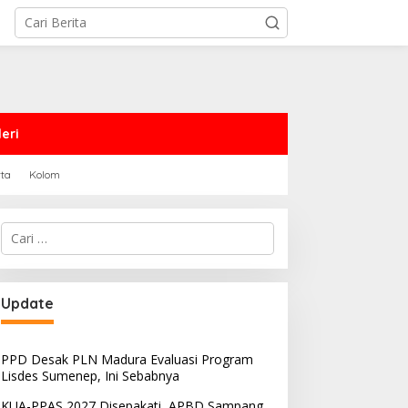
eri
rta
Kolom
Cari
untuk:
PRD Sampang Dukung
PPD Desak PLN Madura
Update
emidanaan Kaum LGBT
Evaluasi Program Lisdes
Sumenep, Ini Sebabnya
PPD Desak PLN Madura Evaluasi Program
Lisdes Sumenep, Ini Sebabnya
KUA-PPAS 2027 Disepakati, APBD Sampang