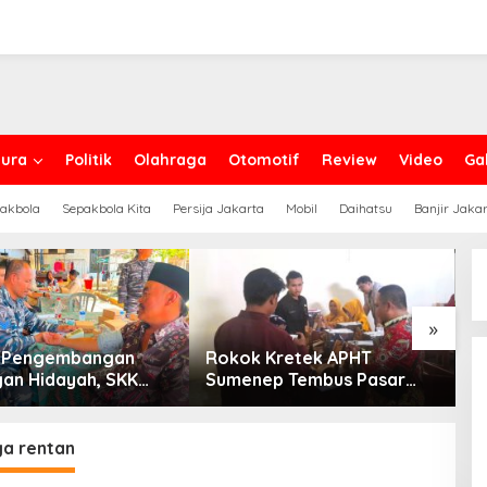
ura
Politik
Olahraga
Otomotif
Review
Video
Gal
akbola
Sepakbola Kita
Persija Jakarta
Mobil
Daihatsu
Banjir Jaka
»
g Pengembangan
Rokok Kretek APHT
D
an Hidayah, SKK
Sumenep Tembus Pasar
P
PC North Madura II
Indonesia Timur
t Sinergi dengan
an Sampang
ga rentan