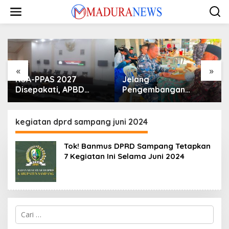
Lewati
ke
konten
«
»
KUA-PPAS 2027
Jelang
Disepakati, APBD
Pengembangan
Sampang Defisit Rp
Lapangan Hidayah,
130,2 M
SKK Migas-PC North
Madura II Perkuat
kegiatan dprd sampang juni 2024
Sinergi dengan
Nelayan Sampang
Tok! Banmus DPRD Sampang Tetapkan
7 Kegiatan Ini Selama Juni 2024
Cari
untuk: