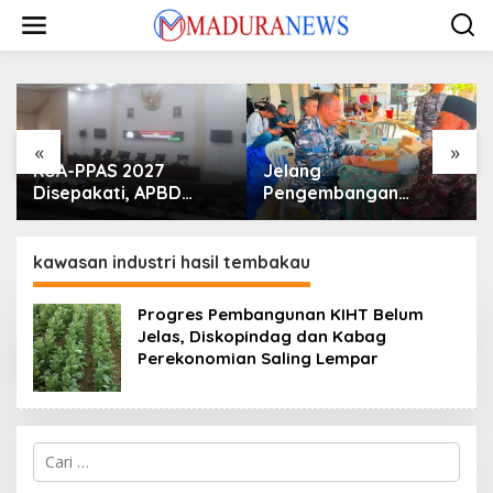
Lewati
ke
konten
«
»
KUA-PPAS 2027
Jelang
Disepakati, APBD
Pengembangan
Sampang Defisit Rp
Lapangan Hidayah,
130,2 M
SKK Migas-PC North
Madura II Perkuat
kawasan industri hasil tembakau
Sinergi dengan
Nelayan Sampang
Progres Pembangunan KIHT Belum
Jelas, Diskopindag dan Kabag
Perekonomian Saling Lempar
Cari
untuk: