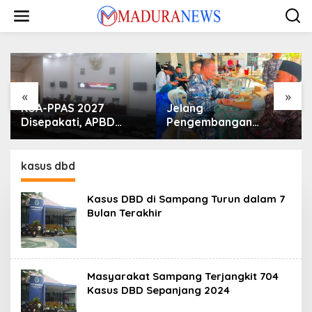
Lewati
ke
konten
«
»
KUA-PPAS 2027
Jelang
Disepakati, APBD
Pengembangan
Sampang Defisit Rp
Lapangan Hidayah,
130,2 M
SKK Migas-PC North
Madura II Perkuat
kasus dbd
Sinergi dengan
Nelayan Sampang
Kasus DBD di Sampang Turun dalam 7
Bulan Terakhir
Masyarakat Sampang Terjangkit 704
Kasus DBD Sepanjang 2024