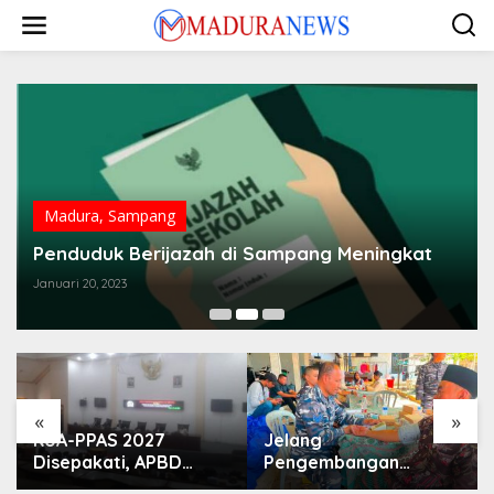
Lewati
ke
konten
Madura
,
Sampang
Penduduk Berijazah di Sampang Meningkat
Januari 20, 2023
«
»
KUA-PPAS 2027
Jelang
Disepakati, APBD
Pengembangan
Sampang Defisit Rp
Lapangan Hidayah,