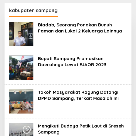
130,2 M
SKK Migas-PC North
Madura II Perkuat
kabupaten sampang
Sinergi dengan
Nelayan Sampang
Biadab, Seorang Ponakan Bunuh
Paman dan Lukai 2 Keluarga Lainnya
Bupati Sampang Promosikan
Daerahnya Lewat EJAOR 2023
Tokoh Masyarakat Ragung Datangi
DPMD Sampang, Terkait Masalah Ini
Mengikuti Budaya Petik Laut di Sreseh
Sampang