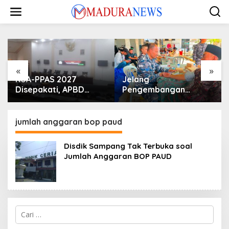
Lewati
ke
konten
«
»
KUA-PPAS 2027
Jelang
Disepakati, APBD
Pengembangan
Sampang Defisit Rp
Lapangan Hidayah,
130,2 M
SKK Migas-PC North
Madura II Perkuat
jumlah anggaran bop paud
Sinergi dengan
Nelayan Sampang
Disdik Sampang Tak Terbuka soal
Jumlah Anggaran BOP PAUD
Cari
untuk: