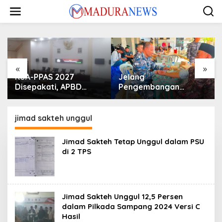
Lewati
ke
konten
«
»
KUA-PPAS 2027
Jelang
Disepakati, APBD
Pengembangan
Sampang Defisit Rp
Lapangan Hidayah,
130,2 M
SKK Migas-PC North
Madura II Perkuat
jimad sakteh unggul
Sinergi dengan
Nelayan Sampang
Jimad Sakteh Tetap Unggul dalam PSU
di 2 TPS
Jimad Sakteh Unggul 12,5 Persen
dalam Pilkada Sampang 2024 Versi C
Hasil