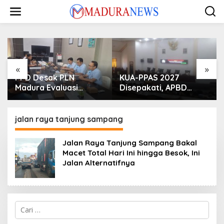
Lewati
ke
konten
«
»
PPD Desak PLN
KUA-PPAS 2027
Madura Evaluasi
Disepakati, APBD
Program Lisdes
Sampang Defisit Rp
Sumenep, Ini Sebabnya
130,2 M
jalan raya tanjung sampang
Jalan Raya Tanjung Sampang Bakal
Macet Total Hari Ini hingga Besok, Ini
Jalan Alternatifnya
Cari
untuk: