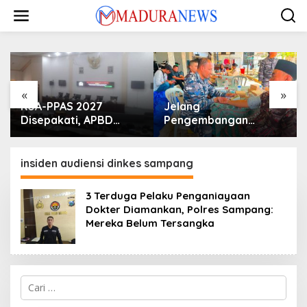
Lewati
ke
konten
«
»
KUA-PPAS 2027
Jelang
Disepakati, APBD
Pengembangan
Sampang Defisit Rp
Lapangan Hidayah,
130,2 M
SKK Migas-PC North
Madura II Perkuat
insiden audiensi dinkes sampang
Sinergi dengan
Nelayan Sampang
3 Terduga Pelaku Penganiayaan
Dokter Diamankan, Polres Sampang:
Mereka Belum Tersangka
Cari
untuk: