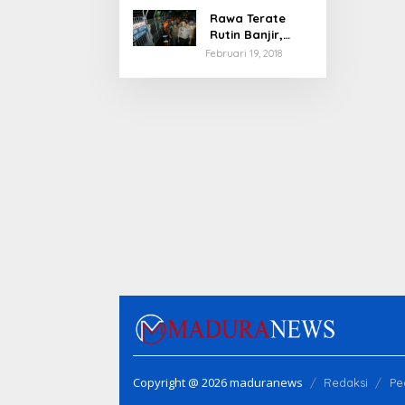
Rawa Terate
Rutin Banjir,
Anies Bakal Cek
Februari 19, 2018
Pabrik Sekitar
Copyright @ 2026 maduranews
Redaksi
Pe