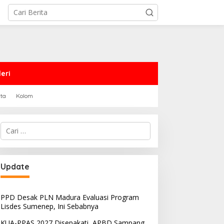
eri
rta
Kolom
Cari
untuk:
PRD Sampang Dukung
PPD Desak PLN Madura
Update
emidanaan Kaum LGBT
Evaluasi Program Lisdes
Sumenep, Ini Sebabnya
PPD Desak PLN Madura Evaluasi Program
Lisdes Sumenep, Ini Sebabnya
KUA-PPAS 2027 Disepakati, APBD Sampang