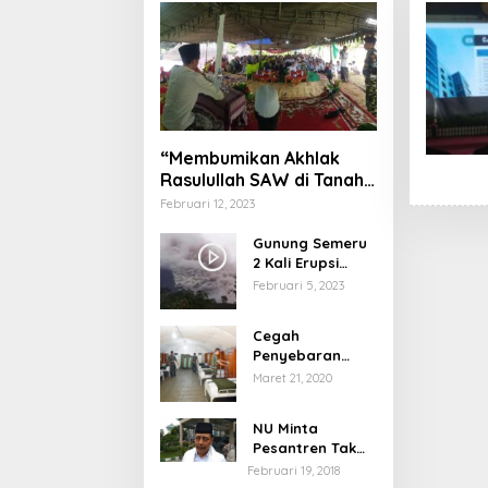
“Membumikan Akhlak
Rasulullah SAW di Tanah
Nusantara”
Februari 12, 2023
Gunung Semeru
2 Kali Erupsi
dengan Tinggi
Februari 5, 2023
Letusan 1.500
Meter
Cegah
Penyebaran
Virus Corona,
Maret 21, 2020
Dinkes Sumenep
Buka Posko
NU Minta
Pelayanan
Pesantren Tak
Terprovokasi
Februari 19, 2018
Teror Orang Gila