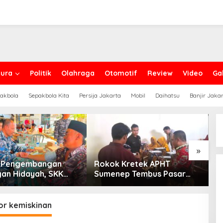
ura
Politik
Olahraga
Otomotif
Review
Video
Gal
akbola
Sepakbola Kita
Persija Jakarta
Mobil
Daihatsu
Banjir Jaka
»
g Pengembangan
Rokok Kretek APHT
D
an Hidayah, SKK
Sumenep Tembus Pasar
P
PC North Madura II
Indonesia Timur
t Sinergi dengan
an Sampang
or kemiskinan