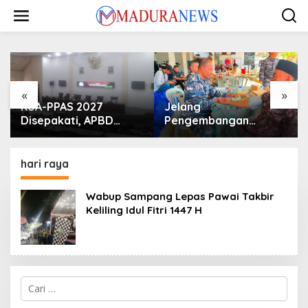
Lewati
ke
konten
«
»
KUA-PPAS 2027
Jelang
Disepakati, APBD
Pengembangan
Sampang Defisit Rp
Lapangan Hidayah,
130,2 M
SKK Migas-PC North
Madura II Perkuat
hari raya
Sinergi dengan
Nelayan Sampang
Wabup Sampang Lepas Pawai Takbir
Keliling Idul Fitri 1447 H
Cari
untuk: