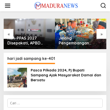
Lewati
ke
konten
«
»
KUA-PPAS 2027
Jelang
Disepakati, APBD
Pengembangan
Sampang Defisit Rp
Lapangan Hidayah,
130,2 M
SKK Migas-PC North
Madura II Perkuat
hari jadi sampang ke-401
Sinergi dengan
Nelayan Sampang
Pasca Pilkada 2024, Pj Bupati
Sampang Ajak Masyarakat Damai dan
Bersatu
Cari
untuk: