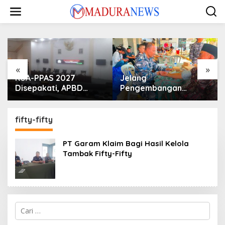
Lewati
ke
konten
«
»
KUA-PPAS 2027
Jelang
Disepakati, APBD
Pengembangan
Sampang Defisit Rp
Lapangan Hidayah,
130,2 M
SKK Migas-PC North
Madura II Perkuat
fifty-fifty
Sinergi dengan
Nelayan Sampang
PT Garam Klaim Bagi Hasil Kelola
Tambak Fifty-Fifty
Cari
untuk: