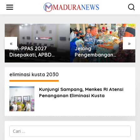
Lewati
ke
konten
«
»
KUA-PPAS 2027
Jelang
Disepakati, APBD
Pengembangan
Sampang Defisit Rp
Lapangan Hidayah,
130,2 M
SKK Migas-PC North
Madura II Perkuat
eliminasi kusta 2030
Sinergi dengan
Nelayan Sampang
Kunjungi Sampang, Menkes RI Atensi
Penanganan Eliminasi Kusta
Cari
untuk: