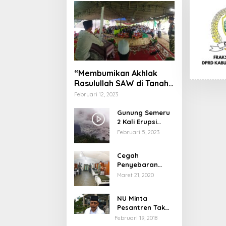
“Membumikan Akhlak
Rasulullah SAW di Tanah
Nusantara”
Februari 12, 2023
Gunung Semeru
2 Kali Erupsi
dengan Tinggi
Februari 5, 2023
Letusan 1.500
Meter
Cegah
Penyebaran
Virus Corona,
Maret 21, 2020
Dinkes Sumenep
Buka Posko
NU Minta
Pelayanan
Pesantren Tak
Terprovokasi
Februari 19, 2018
Teror Orang Gila