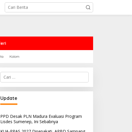
eri
rta
Kolom
Cari
untuk:
PRD Sampang Dukung
PPD Desak PLN Madura
Update
emidanaan Kaum LGBT
Evaluasi Program Lisdes
Sumenep, Ini Sebabnya
PPD Desak PLN Madura Evaluasi Program
Lisdes Sumenep, Ini Sebabnya
KUA-PPAS 2027 Disepakati, APBD Sampang