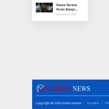
Rawa Terate
Rutin Banjir,
Anies Bakal Cek
Februari 19, 2018
Pabrik Sekitar
Copyright @ 2026 maduranews
Redaksi
Pe