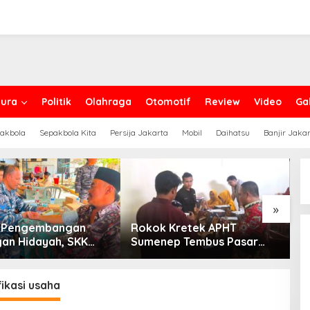
ura
Politik
Olahraga
Otomotif
Review
Video
Gal
akbola
Sepakbola Kita
Persija Jakarta
Mobil
Daihatsu
Banjir Jaka
»
g Pengembangan
Rokok Kretek APHT
D
an Hidayah, SKK
Sumenep Tembus Pasar
P
PC North Madura II
Indonesia Timur
t Sinergi dengan
an Sampang
fikasi usaha