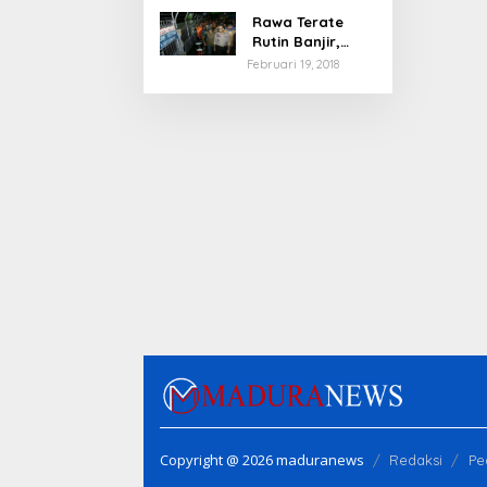
Rawa Terate
Rutin Banjir,
Anies Bakal Cek
Februari 19, 2018
Pabrik Sekitar
Copyright @ 2026 maduranews
Redaksi
Pe