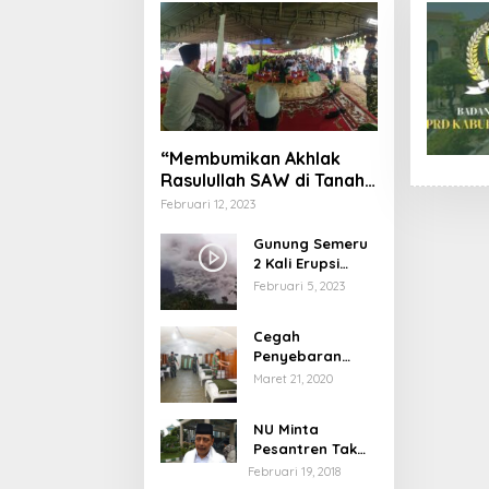
“Membumikan Akhlak
Rasulullah SAW di Tanah
Nusantara”
Februari 12, 2023
Gunung Semeru
2 Kali Erupsi
dengan Tinggi
Februari 5, 2023
Letusan 1.500
Meter
Cegah
Penyebaran
Virus Corona,
Maret 21, 2020
Dinkes Sumenep
Buka Posko
NU Minta
Pelayanan
Pesantren Tak
Terprovokasi
Februari 19, 2018
Teror Orang Gila