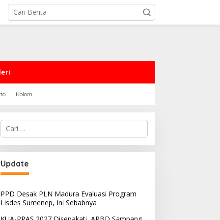
eri
rta
Kolom
Cari
untuk:
PRD Sampang Dukung
PPD Desak PLN Madura
Update
emidanaan Kaum LGBT
Evaluasi Program Lisdes
Sumenep, Ini Sebabnya
PPD Desak PLN Madura Evaluasi Program
Lisdes Sumenep, Ini Sebabnya
KUA-PPAS 2027 Disepakati, APBD Sampang