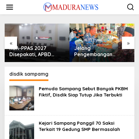
Lewati
ke
konten
«
»
KUA-PPAS 2027
Jelang
Disepakati, APBD
Pengembangan
Sampang Defisit Rp
Lapangan Hidayah,
130,2 M
SKK Migas-PC North
Madura II Perkuat
disdik sampamg
Sinergi dengan
Nelayan Sampang
Pemuda Sampang Sebut Banyak PKBM
Fiktif, Disdik Siap Tutup Jika Terbukti
Kejari Sampang Panggil 70 Saksi
Terkait 19 Gedung SMP Bermasalah